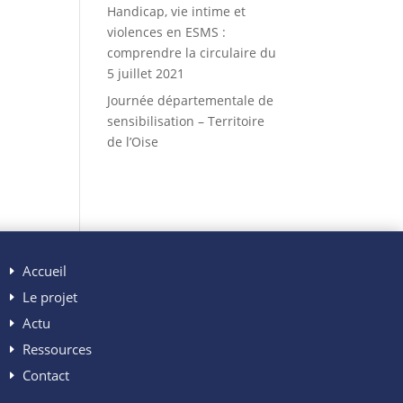
Handicap, vie intime et
violences en ESMS :
comprendre la circulaire du
5 juillet 2021
Journée départementale de
sensibilisation – Territoire
de l’Oise
Accueil
Le projet
Actu
Ressources
Contact