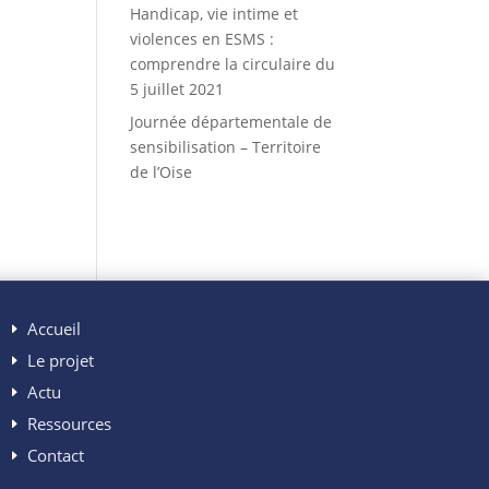
Handicap, vie intime et
violences en ESMS :
comprendre la circulaire du
5 juillet 2021
Journée départementale de
sensibilisation – Territoire
de l’Oise
Accueil
Le projet
Actu
Ressources
Contact