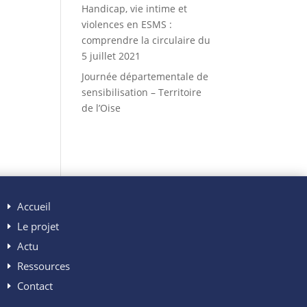
Handicap, vie intime et
violences en ESMS :
comprendre la circulaire du
5 juillet 2021
Journée départementale de
sensibilisation – Territoire
de l’Oise
Accueil
Le projet
Actu
Ressources
Contact