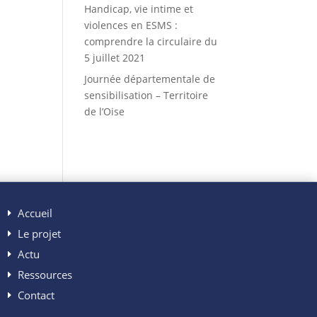
Handicap, vie intime et
violences en ESMS :
comprendre la circulaire du
5 juillet 2021
Journée départementale de
sensibilisation – Territoire
de l’Oise
Accueil
Le projet
Actu
Ressources
Contact