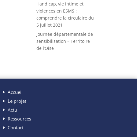
Handicap, vie intime et
violences en ESMS :
comprendre la circulaire du
5 juillet 2021
Journée départementale de
sensibilisation – Territoire
de l’Oise
Accueil
Le projet
Actu
Ressources
Contact